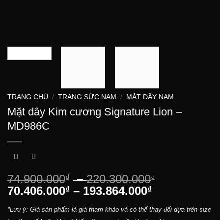
TRANG CHỦ
/
TRANG SỨC NAM
/
MẶT DÂY NAM
Mặt dây Kim cương Signature Lion –
MD986C
Khoảng
74.900.000
–
220.300.000
₫
₫
Khoảng
giá:
70.406.000
–
193.864.000
₫
₫
giá:
từ
*Lưu ý: Giá sản phẩm là giá tham khảo và có thể thay đổi dựa trên size
từ
74.900.000