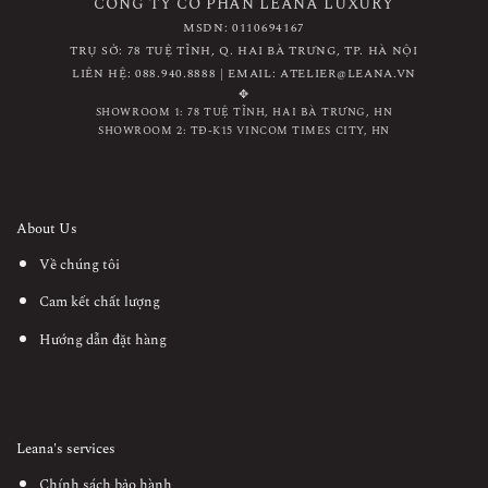
CÔNG TY CỔ PHẦN LEANA LUXURY
MSDN: 0110694167
TRỤ SỞ: 78 TUỆ TĨNH, Q. HAI BÀ TRƯNG, TP. HÀ NỘI
LIÊN HỆ: 088.940.8888 | EMAIL: ATELIER@LEANA.VN
✥
SHOWROOM 1: 78 TUỆ TĨNH, HAI BÀ TRƯNG, HN
SHOWROOM 2: TĐ-K15 VINCOM TIMES CITY, HN
About Us
Về chúng tôi
Cam kết chất lượng
Hướng dẫn đặt hàng
Leana's services
Chính sách bảo hành