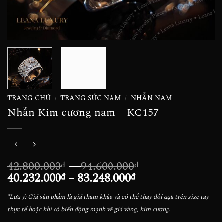
TRANG CHỦ
/
TRANG SỨC NAM
/
NHẪN NAM
Nhẫn Kim cương nam – KC157
Khoảng
42.800.000
–
94.600.000
₫
₫
Khoảng
giá:
40.232.000
–
83.248.000
₫
₫
giá:
từ
*Lưu ý: Giá sản phẩm là giá tham khảo và có thể thay đổi dựa trên size tay
từ
42.800.000₫
thực tế hoặc khi có biến động mạnh về giá vàng, kim cương.
40.232.000₫
đến