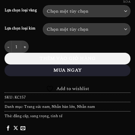
đến
94.600.000₫
XÓA
83.248.000₫
Lựa chọn loại vàng
Lựa chọn loại kim
Nhẫn Kim cương nam - KC157 số lượng
THÊM VÀO GIỎ HÀNG
MUA NGAY
Add to wishlist
SKU:
KC157
Danh mục:
Trang sức nam
,
Nhẫn bản lớn
,
Nhẫn nam
Thẻ:
đẳng cấp
,
sang trọng
,
tinh tế