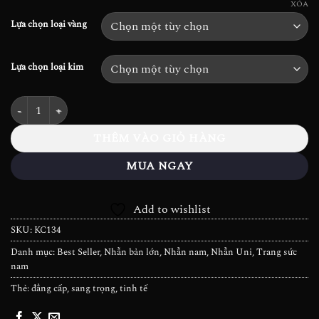
đến
74.100.000₫
XÓA
65.208.000₫
Lựa chọn loại vàng
Lựa chọn loại kim
Nhẫn Kim cương nam R Classic - KC134 số lượng
THÊM VÀO GIỎ HÀNG
MUA NGAY
Add to wishlist
SKU:
KC134
Danh mục:
Best Seller
,
Nhẫn bản lớn
,
Nhẫn nam
,
Nhẫn Uni
,
Trang sức
nam
Thẻ:
đẳng cấp
,
sang trọng
,
tinh tế