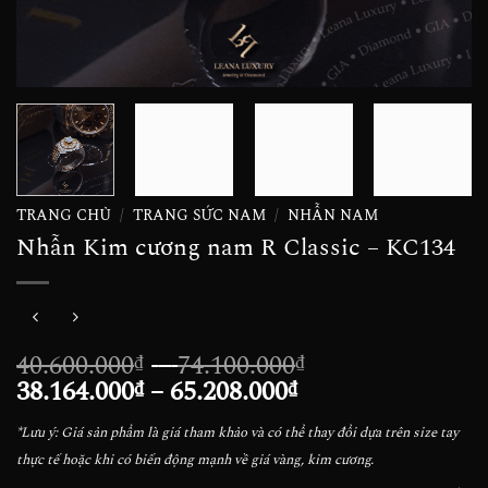
TRANG CHỦ
/
TRANG SỨC NAM
/
NHẪN NAM
Nhẫn Kim cương nam R Classic – KC134
Khoảng
40.600.000
–
74.100.000
₫
₫
Khoảng
giá:
38.164.000
–
65.208.000
₫
₫
giá:
từ
*Lưu ý: Giá sản phẩm là giá tham khảo và có thể thay đổi dựa trên size tay
từ
40.600.000₫
thực tế hoặc khi có biến động mạnh về giá vàng, kim cương.
38.164.000₫
đến