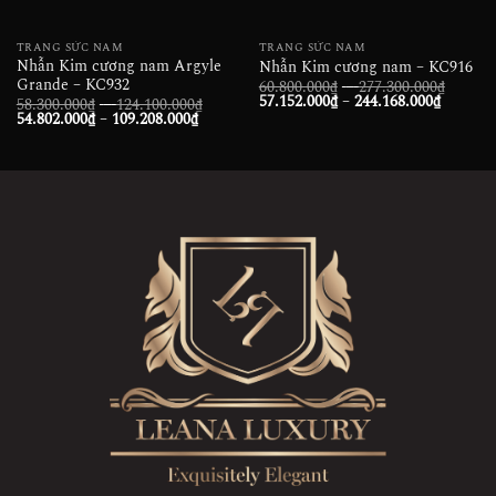
TRANG SỨC NAM
TRANG SỨC NAM
Nhẫn Kim cương nam Argyle
Nhẫn Kim cương nam – KC916
Grande – KC932
Khoản
60.800.000
₫
–
277.300.000
₫
Khoảng
giá:
57.152.000
₫
–
244.168.000
₫
Khoảng
58.300.000
₫
–
124.100.000
₫
giá:
từ
Khoảng
giá:
54.802.000
₫
–
109.208.000
₫
từ
60.800
giá:
từ
57.152.
đến
từ
58.300.000₫
đến
277.30
54.802.000₫
đến
244.168
đến
124.100.000₫
109.208.000₫