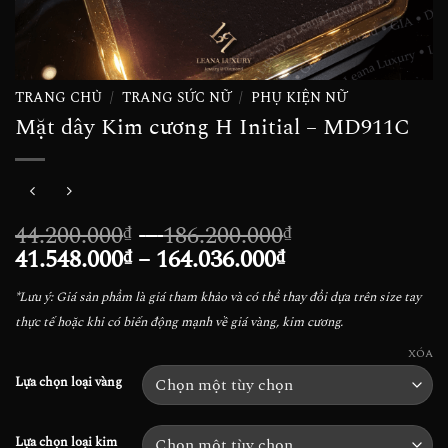
TRANG CHỦ
/
TRANG SỨC NỮ
/
PHỤ KIỆN NỮ
Mặt dây Kim cương H Initial – MD911C
Khoảng
44.200.000
–
186.200.000
₫
₫
Khoảng
giá:
41.548.000
–
164.036.000
₫
₫
giá:
từ
*Lưu ý: Giá sản phẩm là giá tham khảo và có thể thay đổi dựa trên size tay
từ
44.200.000₫
thực tế hoặc khi có biến động mạnh về giá vàng, kim cương.
41.548.000₫
đến
đến
186.200.000₫
XÓA
164.036.000₫
Lựa chọn loại vàng
Lựa chọn loại kim