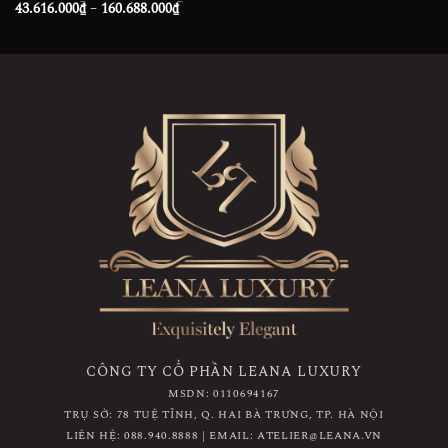
giá:
từ
Khoảng
giá:
43.616.000
₫
–
160.688.000
₫
từ
42.800.
giá:
từ
40.232.00
đến
từ
46.400.000₫
đến
94.600.
43.616.000₫
đến
83.248.00
đến
182.600.000₫
160.688.000₫
CÔNG TY CỔ PHẦN LEANA LUXURY
MSDN: 0110694167
TRỤ SỞ: 78 TUỆ TĨNH, Q. HAI BÀ TRƯNG, TP. HÀ NỘI
LIÊN HỆ: 088.940.8888 | EMAIL: ATELIER@LEANA.VN