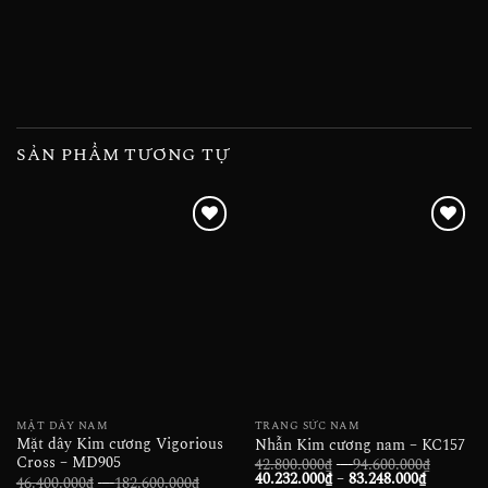
SẢN PHẨM TƯƠNG TỰ
Add to
Add to
wishlist
wishlist
MẶT DÂY NAM
TRANG SỨC NAM
Mặt dây Kim cương Vigorious
Nhẫn Kim cương nam – KC157
Cross – MD905
Khoảng
42.800.000
₫
–
94.600.000
₫
Khoảng
giá:
40.232.000
₫
–
83.248.000
₫
Khoảng
46.400.000
₫
–
182.600.000
₫