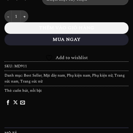
Mặt dây Kim cương H Initial - MD911C số lượng
THÊM VÀO GIỎ HÀNG
MUA NGAY
Add to wishlist
SKU:
MD911
Danh mục:
Best Seller
,
Mặt dây nam
,
Phụ kiện nam
,
Phụ kiện nữ
,
Trang
sức nam
,
Trang sức nữ
Thẻ:
cuốn hút
,
nổi bật