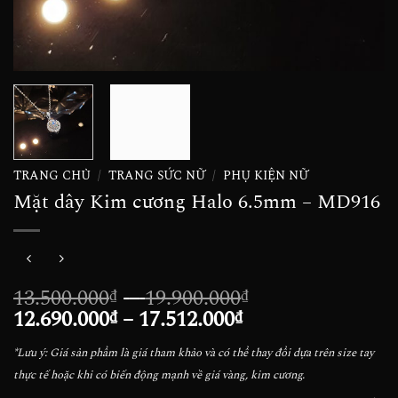
TRANG CHỦ
/
TRANG SỨC NỮ
/
PHỤ KIỆN NỮ
Mặt dây Kim cương Halo 6.5mm – MD916
Khoảng
13.500.000
–
19.900.000
₫
₫
Khoảng
giá:
12.690.000
–
17.512.000
₫
₫
giá:
từ
*Lưu ý: Giá sản phẩm là giá tham khảo và có thể thay đổi dựa trên size tay
từ
13.500.000₫
thực tế hoặc khi có biến động mạnh về giá vàng, kim cương.
12.690.000₫
đến