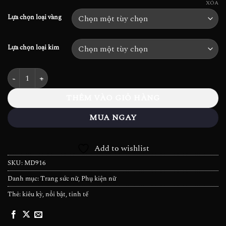
đến
19.900.000₫
XÓA
17.512.000₫
Lựa chọn loại vàng
Lựa chọn loại kim
Mặt dây Kim cương Halo 6.5mm - MD916 số lượng
THÊM VÀO GIỎ HÀNG
MUA NGAY
Add to wishlist
SKU:
MD916
Danh mục:
Trang sức nữ
,
Phụ kiện nữ
Thẻ:
kiêu kỳ
,
nổi bật
,
tinh tế