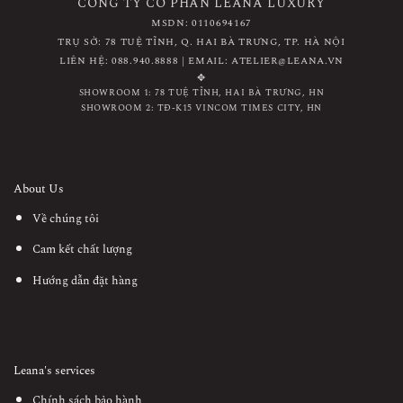
CÔNG TY CỔ PHẦN LEANA LUXURY
MSDN: 0110694167
TRỤ SỞ: 78 TUỆ TĨNH, Q. HAI BÀ TRƯNG, TP. HÀ NỘI
LIÊN HỆ: 088.940.8888 | EMAIL: ATELIER@LEANA.VN
✥
SHOWROOM 1: 78 TUỆ TĨNH, HAI BÀ TRƯNG, HN
SHOWROOM 2: TĐ-K15 VINCOM TIMES CITY, HN
About Us
Về chúng tôi
Cam kết chất lượng
Hướng dẫn đặt hàng
Leana's services
Chính sách bảo hành