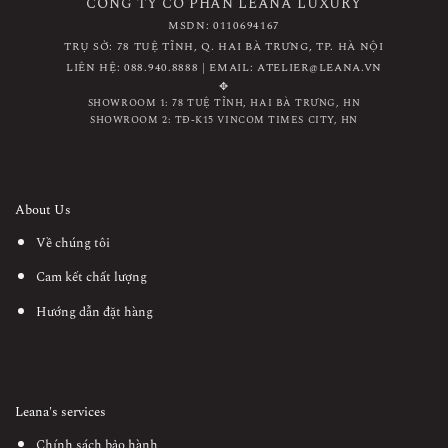
CÔNG TY CỔ PHẦN LEANA LUXURY
MSDN: 0110694167
TRỤ SỞ: 78 TUỆ TĨNH, Q. HAI BÀ TRƯNG, TP. HÀ NỘI
LIÊN HỆ: 088.940.8888 | EMAIL: ATELIER@LEANA.VN
✥
SHOWROOM 1: 78 TUỆ TĨNH, HAI BÀ TRƯNG, HN
SHOWROOM 2: TĐ-K15 VINCOM TIMES CITY, HN
About Us
Về chúng tôi
Cam kết chất lượng
Hướng dẫn đặt hàng
Leana's services
Chính sách bảo hành