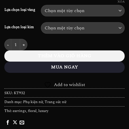
đến
88.700.000₫
XÓA
78.660.000₫
Lựa chọn loại vàng
Lựa chọn loại kim
Khuyên tai Kim cương Floral - KT932 số lượng
THÊM VÀO GIỎ HÀNG
MUA NGAY
Add to wishlist
SKU:
KT932
Danh mục:
Phụ kiện nữ
,
Trang sức nữ
Thẻ:
earrings
,
floral
,
luxury