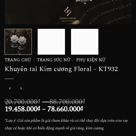
TRANG CHỦ
/
TRANG SỨC NỮ
/
PHỤ KIỆN NỮ
Khuyên tai Kim cương Floral – KT932
Khoảng
20.700.000
–
88.700.000
₫
₫
Khoảng
giá:
19.458.000
–
78.660.000
₫
₫
giá:
từ
*Lưu ý: Giá sản phẩm là giá tham khảo và có thể thay đổi dựa trên size tay
từ
20.700.000₫
thực tế hoặc khi có biến động mạnh về giá vàng, kim cương.
19.458.000₫
đến