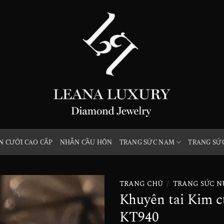
 CƯỚI CAO CẤP
NHẪN CẦU HÔN
TRANG SỨC NAM
TRANG SỨ
TRANG CHỦ
/
TRANG SỨC N
Khuyên tai Kim c
Add to
KT940
wishlist