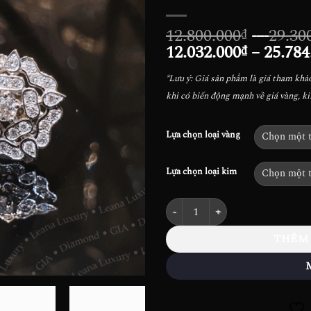
12.800.000
–
29.30
₫
12.032.000
–
25.784
₫
*Lưu ý: Giá sản phẩm là giá tham khảo 
khi có biến động mạnh về giá vàng, k
Lựa chọn loại vàng
Lựa chọn loại kim
Khuyên tai Kim cương Starry Flo
THÊM