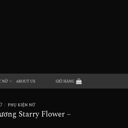
C NỮ
ABOUT US
GIỎ HÀNG
Ữ
/
PHỤ KIỆN NỮ
ương Starry Flower –