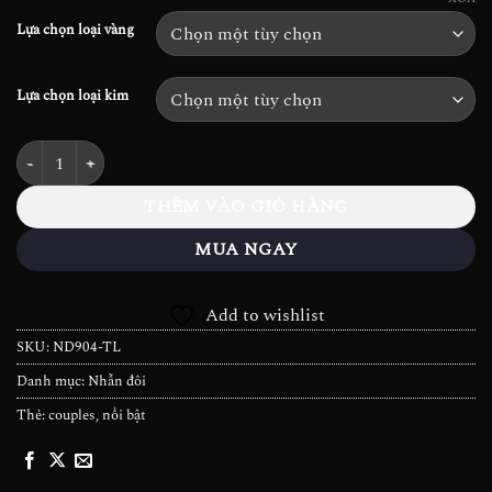
Lựa chọn loại vàng
Lựa chọn loại kim
Nhẫn đôi Kim cương TL Signature - ND904 số lượng
THÊM VÀO GIỎ HÀNG
MUA NGAY
Add to wishlist
SKU:
ND904-TL
Danh mục:
Nhẫn đôi
Thẻ:
couples
,
nổi bật