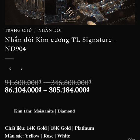
TRANG CHỦ
/
NHẪN ĐÔI
Nhẫn đôi Kim cương TL Signature –
ND904
Khoảng
91.600.000
–
346.800.000
₫
₫
Khoảng
giá:
86.104.000
–
305.184.000
₫
₫
giá:
từ
từ
91.600.000₫
86.104.000₫
đến
𝐊𝐢𝐦 𝐭𝐚̂́𝐦: 𝐌𝐨𝐢𝐬𝐬𝐚𝐧𝐢𝐭𝐞 | 𝐃𝐢𝐚𝐦𝐨𝐧𝐝
đến
346.800.000₫
305.184.000₫
𝐂𝐡𝐚̂́𝐭 𝐥𝐢𝐞̣̂𝐮: 𝟏𝟒𝐊 𝐆𝐨𝐥𝐝 | 𝟏𝟖𝐊 𝐆𝐨𝐥𝐝 | 𝐏𝐥𝐚𝐭𝐢𝐧𝐮𝐦
𝐌𝐚̀𝐮 𝐬𝐚̆́𝐜: 𝐘𝐞𝐥𝐥𝐨𝐰 | 𝐑𝐨𝐬𝐞 | 𝐖𝐡𝐢𝐭𝐞
XÓA