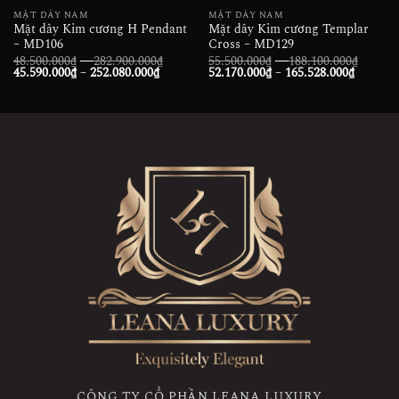
MẶT DÂY NAM
MẶT DÂY NAM
Mặt dây Kim cương H Pendant
Mặt dây Kim cương Templar
– MD106
Cross – MD129
Khoảng
Khoản
48.500.000
₫
–
282.900.000
₫
55.500.000
₫
–
188.100.000
₫
Khoảng
giá:
Khoảng
giá:
45.590.000
₫
–
252.080.000
₫
52.170.000
₫
–
165.528.000
₫
giá:
từ
giá:
từ
từ
48.500.000₫
từ
55.500
45.590.000₫
đến
52.170.
đến
đến
282.900.000₫
đến
188.10
252.080.000₫
165.528
CÔNG TY CỔ PHẦN LEANA LUXURY