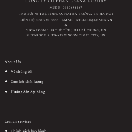
CÔNG TY CỔ PHẦN LEANA LUXURY
MSDN: 0110694167
TRỤ SỞ: 78 TUỆ TĨNH, Q. HAI BÀ TRƯNG, TP. HÀ NỘI
LIÊN HỆ: 088.940.8888 | EMAIL: ATELIER@LEANA.VN
✥
SHOWROOM 1: 78 TUỆ TĨNH, HAI BÀ TRƯNG, HN
SHOWROOM 2: TĐ-K15 VINCOM TIMES CITY, HN
About Us
Về chúng tôi
Cam kết chất lượng
Hướng dẫn đặt hàng
Leana's services
Chính sách bảo hành