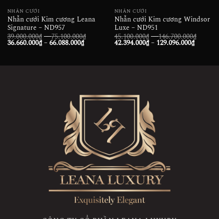
NHẪN CƯỚI
NHẪN CƯỚI
Nhẫn cưới Kim cương Leana
Nhẫn cưới Kim cương Windsor
Signature – ND957
Luxe – ND951
Khoảng
Khoản
39.000.000
₫
–
75.100.000
₫
45.100.000
₫
–
146.700.000
₫
Khoảng
giá:
Khoảng
giá:
36.660.000
₫
–
66.088.000
₫
42.394.000
₫
–
129.096.000
₫
giá:
từ
giá:
từ
từ
39.000.000₫
từ
45.100
36.660.000₫
đến
42.394.
đến
đến
75.100.000₫
đến
146.70
66.088.000₫
129.096