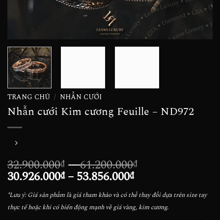
TRANG CHỦ
/
NHẪN CƯỚI
Nhẫn cưới Kim cương Feuille – ND972
Khoảng
32.900.000
–
61.200.000
₫
₫
Khoảng
giá:
30.926.000
–
53.856.000
₫
₫
giá:
từ
*Lưu ý: Giá sản phẩm là giá tham khảo và có thể thay đổi dựa trên size tay
từ
32.900.000₫
thực tế hoặc khi có biến động mạnh về giá vàng, kim cương.
30.926.000₫
đến