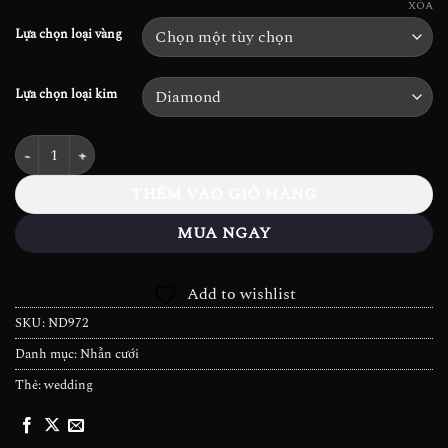
đến
61.200.000₫
XÓA
53.856.000₫
Lựa chọn loại vàng
Lựa chọn loại kim
Nhẫn cưới Kim cương Feuille - ND972 số lượng
THÊM VÀO GIỎ HÀNG
MUA NGAY
Add to wishlist
SKU:
ND972
Danh mục:
Nhẫn cưới
Thẻ:
wedding