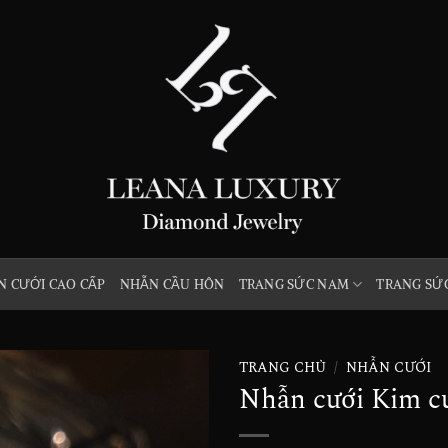
 CƯỚI CAO CẤP
NHẪN CẦU HÔN
TRANG SỨC NAM
TRANG SỨ
TRANG CHỦ
/
NHẪN CƯỚI
Nhẫn cưới Kim c
Add to
wishlist