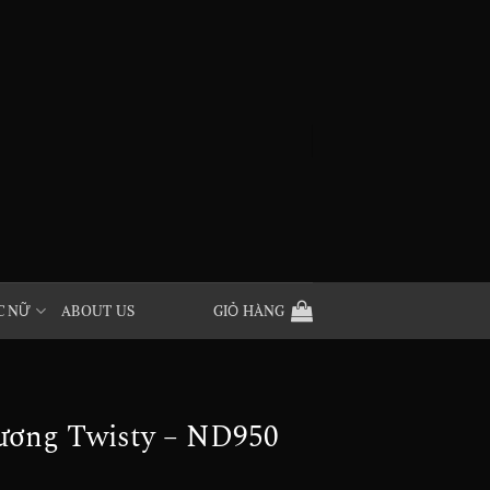
C NỮ
ABOUT US
GIỎ HÀNG
ương Twisty – ND950