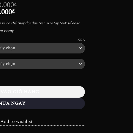
Khoảng
0.000
₫
Khoảng
giá:
.000
₫
giá:
từ
và có thể thay đổi dựa trên size tay thực tế hoặc
từ
38.000.000₫
im cương.
35.720.000₫
đến
đến
80.700.000₫
XÓA
71.016.000₫
D950 số lượng
 VÀO GIỎ HÀNG
MUA NGAY
Add to wishlist