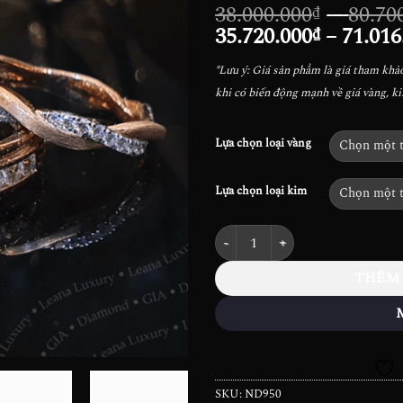
38.000.000
–
80.70
₫
35.720.000
–
71.016
₫
*Lưu ý: Giá sản phẩm là giá tham khảo 
khi có biến động mạnh về giá vàng, k
Lựa chọn loại vàng
Lựa chọn loại kim
Nhẫn cưới Kim cương Twisty - N
THÊM
SKU:
ND950